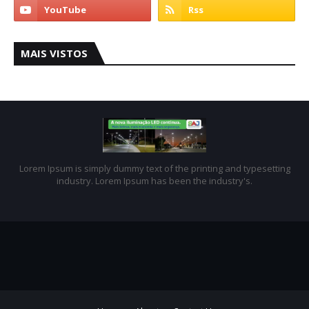
MAIS VISTOS
Lorem Ipsum is simply dummy text of the printing and typesetting
industry. Lorem Ipsum has been the industry's.