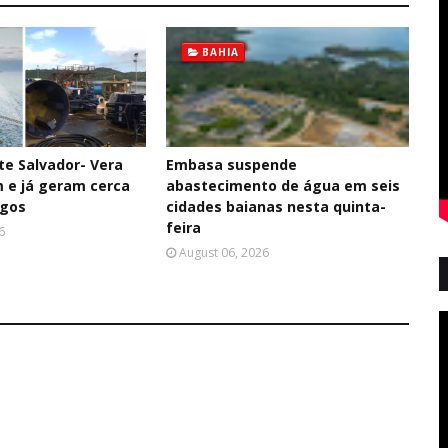
BAHIA
te Salvador- Vera
Embasa suspende
 e já geram cerca
abastecimento de água em seis
egos
cidades baianas nesta quinta-
feira
6
August 06, 2026