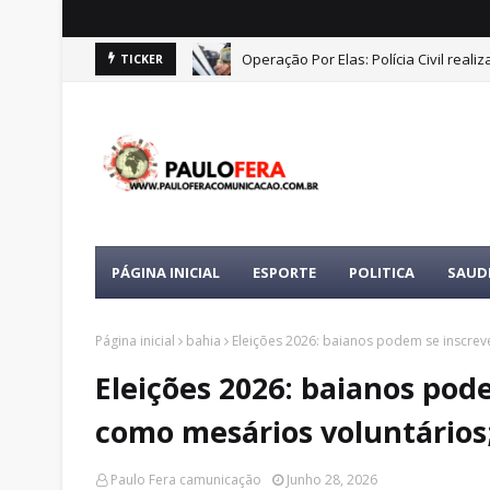
Operação Por Elas: Polícia Civil real
TICKER
PÁGINA INICIAL
ESPORTE
POLITICA
SAUD
Página inicial
bahia
Eleições 2026: baianos podem se inscrev
Eleições 2026: baianos pod
como mesários voluntários;
Paulo Fera camunicação
Junho 28, 2026