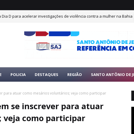
iza Dia D para acelerar investigações de violência contra a mulher na Bahia
E
POLICIA
DESTAQUES
REGIÃO
SANTO ANTÔNIO DE J
er para atuar como mesários voluntários; veja como participar
em se inscrever para atuar
 veja como participar