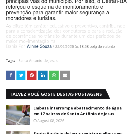
principais vias do município. Por isso, o Detran-BA
reforçou o esquema de monitoramento e
prevenção para garantir maior segurança a
moradores e turistas.
As blitze têm caráter educativo e preventivo, contribuindo
para a conscientização dos condutores e para a redução
de ocorrências no trânsito durante um dos períodos de
maior movimentação na
Alinne Souza
/
22/06/2026 às 18:58 bolg do valente
Bahia.Por
Tags:
Santo Antonio de Jesus
TALVEZ VOCÊ GOSTE DESTAS POSTAGENS
Embasa interrompe abastecimento de água
em 17 bairros de Santo Antônio de Jesus
August 08, 2026
Santo Antônio de Jesus registra melhora em