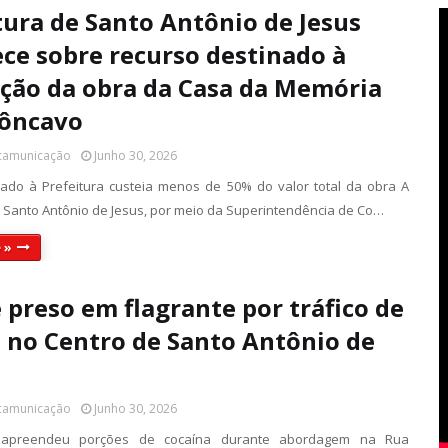
tura de Santo Antônio de Jesus
ece sobre recurso destinado à
ação da obra da Casa da Memória
côncavo
 camunicação
Junho 30, 2026
ado à Prefeitura custeia menos de 50% do valor total da obra A
e Santo Antônio de Jesus, por meio da Superintendência de Co…
 »
é preso em flagrante por tráfico de
 no Centro de Santo Antônio de
 camunicação
Junho 30, 2026
il apreendeu porções de cocaína durante abordagem na Rua