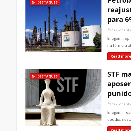
DESTAQUES
reajus
para 
Paulo Fera
Imagem: repr
na fórmula ut
Read more
STF ma
DESTAQUES
aposen
punid
Paulo Fera
Imagem: rep
decidiu, nest
Read more