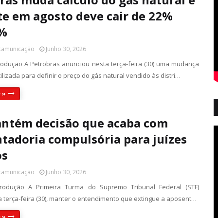
te em agosto deve cair de 22%
6%
 camunicação
Junho 30, 2026
odução A Petrobras anunciou nesta terça-feira (30) uma mudança
ilizada para definir o preço do gás natural vendido às distri…
 »
ntém decisão que acaba com
tadoria compulsória para juízes
os
 camunicação
Junho 30, 2026
rodução A Primeira Turma do Supremo Tribunal Federal (STF)
a terça-feira (30), manter o entendimento que extingue a aposent…
 »