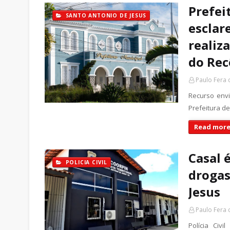
Prefei
SANTO ANTONIO DE JESUS
esclar
realiz
do Re
Paulo Fera
Recurso envi
Prefeitura d
Read more
Casal 
POLICIA CIVIL
drogas
Jesus
Paulo Fera
Polícia Civ