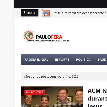
e Nazaré
Prefeitura realizará ação itinerante
TICKER
PÁGINA INICIAL
ESPORTE
POLITICA
SAUD
Mostrando postagens de junho, 2026
ACM Ne
POLÍTICA
durant
Jesus