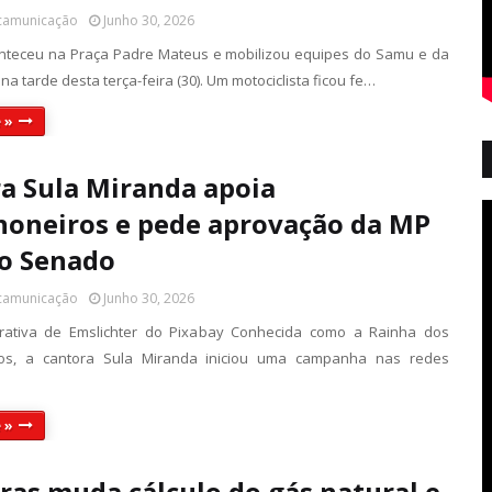
 camunicação
Junho 30, 2026
nteceu na Praça Padre Mateus e mobilizou equipes do Samu e da
r na tarde desta terça-feira (30). Um motociclista ficou fe…
 »
a Sula Miranda apoia
oneiros e pede aprovação da MP
o Senado
 camunicação
Junho 30, 2026
trativa de Emslichter do Pixabay Conhecida como a Rainha dos
os, a cantora Sula Miranda iniciou uma campanha nas redes
 »
ras muda cálculo do gás natural e