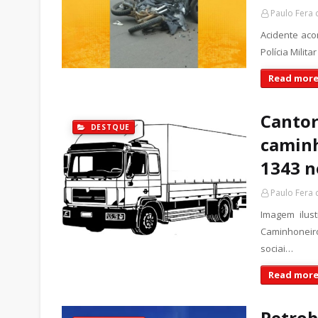
Paulo Fera
Acidente aco
Polícia Milita
Read more
Cantor
DESTQUE
caminh
1343 n
Paulo Fera
Imagem ilus
Caminhoneir
sociai…
Read more
Petrob