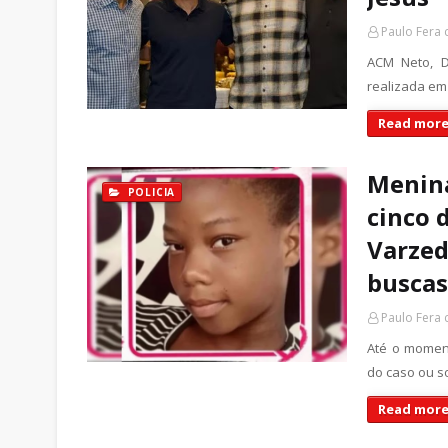
Paulo Fera
ACM Neto, D
realizada em
Read more
Menina
POLICIA
cinco 
Varzed
buscas
Paulo Fera
Até o moment
do caso ou s
Read more