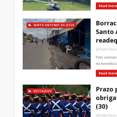
Read more
Borrac
SANTO ANTONIO DE JESUS
Santo 
readeq
Paulo Fera
Foto: Leonar
da Avenida L
Read more
Prazo 
DESTAQUES
obriga
(30)
Paulo Fera