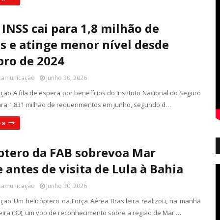
 INSS cai para 1,8 milhão de
s e atinge menor nível desde
ro de 2024
 camunicação
Junho 30, 2026
ção A fila de espera por benefícios do Instituto Nacional do Seguro
para 1,831 milhão de requerimentos em junho, segundo d…
 »
ptero da FAB sobrevoa Mar
 antes de visita de Lula à Bahia
 camunicação
Junho 30, 2026
çao Um helicóptero da Força Aérea Brasileira realizou, na manhã
feira (30), um voo de reconhecimento sobre a região de Mar …