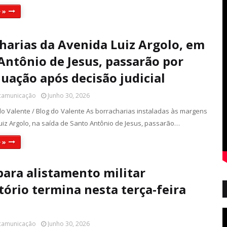
 »
harias da Avenida Luiz Argolo, em
Antônio de Jesus, passarão por
uação após decisão judicial
 camunicação
Junho 30, 2026
do Valente / Blog do Valente As borracharias instaladas às margens
uiz Argolo, na saída de Santo Antônio de Jesus, passarão…
 »
para alistamento militar
tório termina nesta terça-feira
 camunicação
Junho 30, 2026