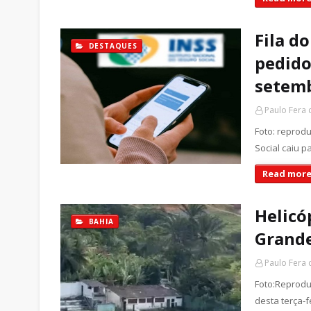
Fila do
DESTAQUES
pedido
setemb
Paulo Fera
Foto: reprodu
Social caiu 
Read more
Helicó
BAHIA
Grande
Paulo Fera
Foto:Reprodu
desta terça-