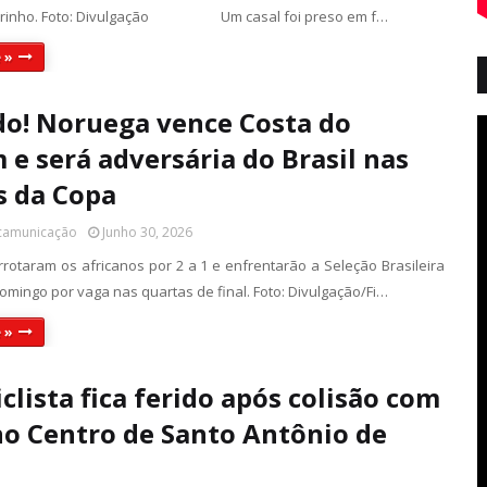
arinho. Foto: Divulgação Um casal foi preso em f…
 »
do! Noruega vence Costa do
 e será adversária do Brasil nas
s da Copa
 camunicação
Junho 30, 2026
rotaram os africanos por 2 a 1 e enfrentarão a Seleção Brasileira
omingo por vaga nas quartas de final. Foto: Divulgação/Fi…
 »
clista fica ferido após colisão com
no Centro de Santo Antônio de