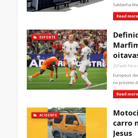
Saldanha M
Read more
Defini
ESPORTE
Marfim
oitava
Paulo Fera
Europeus der
no próximo d
Read more
Motoci
ACIDENTE
carro 
Jesus