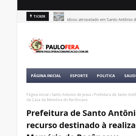
Idoso atropelado em Santo Antônio d
TICKER
PÁGINA INICIAL
ESPORTE
POLITICA
SAUD
Página inicial
Santo Antonio de Jesus
Prefeitura de Santo Ant
da Casa da Memória do Recôncavo
Prefeitura de Santo Antôni
recurso destinado à realiz