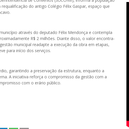
Superintendência de Convênios (SUCONV), informa à população
requalificação do antigo Colégio Félix Gaspar, espaço que
cavo.
o município através do deputado Félix Mendonça e contempla
roximadamente R$ 2 milhões. Diante disso, o valor encontra-
 gestão municipal readapte a execução da obra em etapas,
ve para início dos serviços.
édio, garantindo a preservação da estrutura, enquanto a
erna. A iniciativa reforça o compromisso da gestão com a
compromisso com o erário público.