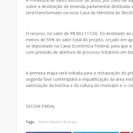
A Prefeitura de Santo Antônio de Jesus, por meio da 
sobre a destinação de emenda parlamentar destinada a 
será transformado na nova Casa da Memória do Recôn
O recurso, no valor de R$ 802.117,00, foi destinado a
menos de 50% do valor total do projeto, orçado em ap
se depositado na Caixa Econômica Federal, para que a
com previsão de abertura de processo licitatório em bre
A primeira etapa será voltada para a restauração do pr
segunda fase contemplará a requalificação da área ext
valorização da história e da cultura do município e o 
SECOM PMSAJ
Tags:
Santo Antonio de Jesus