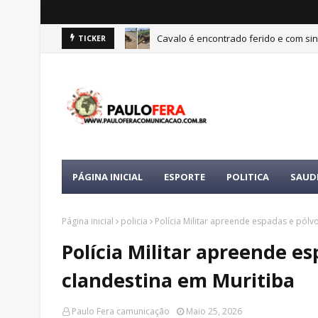
Cavalo é encontrado ferido e com sin
TICKER
PÁGINA INICIAL
ESPORTE
POLITICA
SAUD
Página inicial
policia
Polícia Militar apreende espadas e pólv
Polícia Militar apreende e
clandestina em Muritiba
Paulo Fera camunicação
Maio 25, 2026