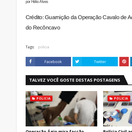
por
Hélio
Alves
Crédito: Guarnição da Operação Cavalo de Aço 
do Recôncavo
Tags:
policia
Facebook
Twitter
TALVEZ VOCÊ GOSTE DESTAS POSTAGENS
POLICIA
POLICIA
Operação Ágio mira facção
Polícia Civil