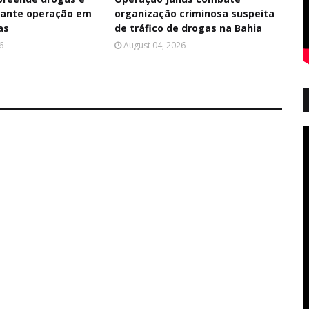
rante operação em
organização criminosa suspeita
as
de tráfico de drogas na Bahia
6
August 04, 2026