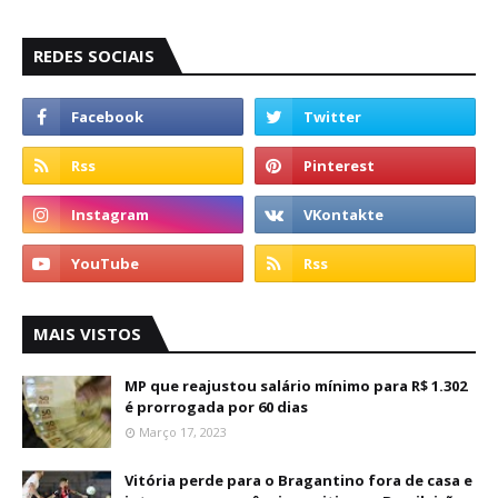
REDES SOCIAIS
MAIS VISTOS
MP que reajustou salário mínimo para R$ 1.302
é prorrogada por 60 dias
Março 17, 2023
Vitória perde para o Bragantino fora de casa e