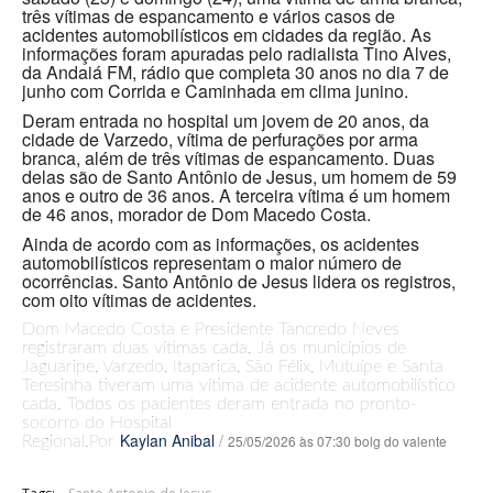
três vítimas de espancamento e vários casos de
acidentes automobilísticos em cidades da região. As
informações foram apuradas pelo radialista Tino Alves,
da Andaiá FM, rádio que completa 30 anos no dia 7 de
junho com Corrida e Caminhada em clima junino.
Deram entrada no hospital um jovem de 20 anos, da
cidade de Varzedo, vítima de perfurações por arma
branca, além de três vítimas de espancamento. Duas
delas são de Santo Antônio de Jesus, um homem de 59
anos e outro de 36 anos. A terceira vítima é um homem
de 46 anos, morador de Dom Macedo Costa.
Ainda de acordo com as informações, os acidentes
automobilísticos representam o maior número de
ocorrências. Santo Antônio de Jesus lidera os registros,
com oito vítimas de acidentes.
Dom Macedo Costa e Presidente Tancredo Neves
registraram duas vítimas cada. Já os municípios de
Jaguaripe, Varzedo, Itaparica, São Félix, Mutuípe e Santa
Teresinha tiveram uma vítima de acidente automobilístico
cada. Todos os pacientes deram entrada no pronto-
socorro do Hospital
Kaylan Anibal
/
25/05/2026 às 07:30 bolg do valente
Regional.Por