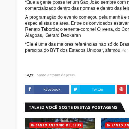
“Que a gente possa ter um São João sempre com m
comercializado dentro das normas e dentro das leis
A programação do evento começou pela manhã e se
especialistas da área. Entre os convidados estava
Renato Taborda; o tenente-coronel Oliveira, do Cor
Alagoas, Gerard Deokaran
“Ele é uma das maiores referências não só do Bras
participa do BYT dos Estados Unidos”, afirmou.
Por
Tags:
Santo Antonio de Jesus
Facebook
Twitter
TALVEZ VOCÊ GOSTE DESTAS POSTAGENS
SANTO ANTONIO DE JESUS
SANTO AN