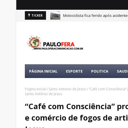
Motociclista fica ferido após acident
TICKER
Queda de moto em Amargosa deixa c
PÁGINA INICIAL
ESPORTE
POLITICA
SAUD
Página inicial
Santo Antonio de Jesus
“Café com Consciência”
Santo Antônio de Jesus
“Café com Consciência” p
e comércio de fogos de art