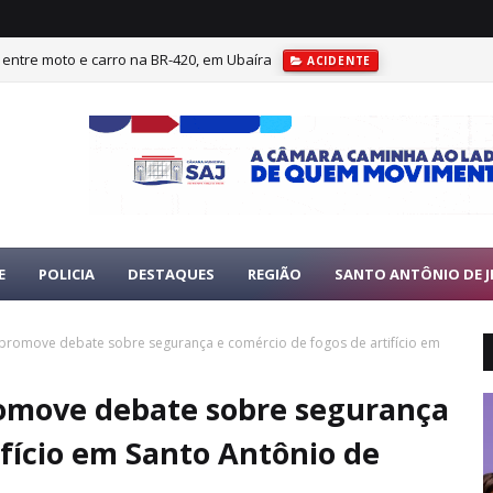
e entre moto e carro na BR-420, em Ubaíra
ACIDENTE
asal ferido
ACIDENTE.
E
POLICIA
DESTAQUES
REGIÃO
SANTO ANTÔNIO DE J
 promove debate sobre segurança e comércio de fogos de artifício em
romove debate sobre segurança
ifício em Santo Antônio de