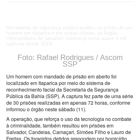
Ferramenta de segurança pública auxiliou na prisão de um
homem em Itaparica e em outras cidades da Região
Metropolitana de Salvador; sistema já soma quase 4 mil
capturas desde 2019.
Foto: Rafael Rodrigues / Ascom
SSP
Um homem com mandado de prisão em aberto foi
localizado em Itaparica por meio do sistema de
reconhecimento facial da Secretaria da Segurança
Pública da Bahia (SSP). A captura fez parte de uma série
de 30 prisões realizadas em apenas 72 horas, conforme
informou o órgão neste sábado (11).
A operação, que reforça o uso da tecnologia no combate
à criminalidade, também resultou em prisões em
Salvador, Candeias, Camaçari, Simões Filho e Lauro de
Freitas. Os foragidos detidos respondem por homicídio,