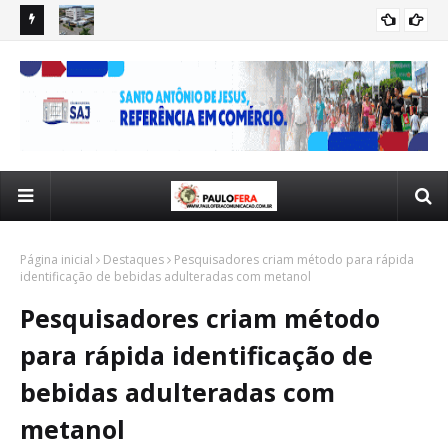
rde
Idoso atropelado em Santo Antônio de Jesus não resiste aos
Pre
ACIDENTE.
ferimentos e morre no Hospital Regional
inv
reg
Página inicial
Destaques
Pesquisadores criam método para rápida
identificação de bebidas adulteradas com metanol
Pesquisadores criam método
para rápida identificação de
bebidas adulteradas com
metanol