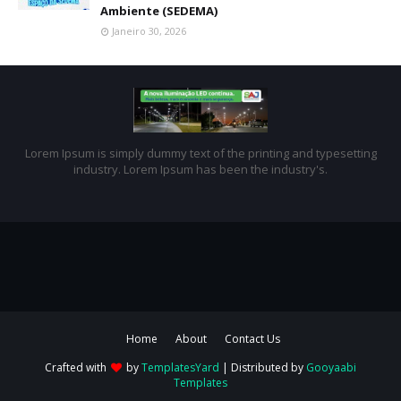
Ambiente (SEDEMA)
Janeiro 30, 2026
Lorem Ipsum is simply dummy text of the printing and typesetting
industry. Lorem Ipsum has been the industry's.
Home
About
Contact Us
Crafted with
by
TemplatesYard
| Distributed by
Gooyaabi
Templates