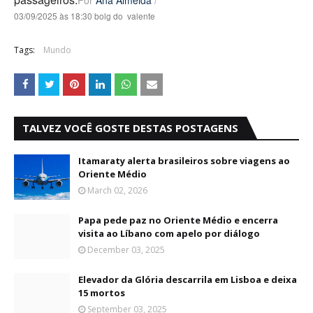
Por
Ana Almeida
/
03/09/2025 às 18:30 bolg do valente
Tags:
Mundo
TALVEZ VOCÊ GOSTE DESTAS POSTAGENS
Itamaraty alerta brasileiros sobre viagens ao
Oriente Médio
March 02, 2026
Papa pede paz no Oriente Médio e encerra
visita ao Líbano com apelo por diálogo
December 03, 2025
Elevador da Glória descarrila em Lisboa e deixa
15 mortos
September 03, 2025