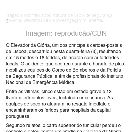
Tragédia ocorreu após soltura de cabo de segurança;
governo decretou luto e investigação foi aberta.
Imagem: reprodução/CBN
O Elevador da Glória, um dos principais cartões-postais
de Lisboa, descarrilou nesta quarta-feira (3), resultando
em 15 mortos e 18 feridos, de acordo com autoridades
locais. O acidente, que ocorreu durante o horário de pico,
mobilizou equipes do Corpo de Bombeiros e da Polícia
de Segurança Pública, além de profissionais do Instituto
Nacional de Emergência Médica.
Entre as vítimas, cinco estão em estado grave e 13
tiveram ferimentos leves, incluindo uma criança. As
equipes de socorro atuaram no resgate imediato e
encaminharam os feridos para hospitais da capital
portuguesa.
Segundo relatos, o carro superior do funicular perdeu o
controle e bateu contra um prédio na Calçada da Glória,