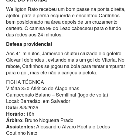
Welligton Rato recebeu um bom passe na ponta direita,
ajeitou para a perna esquerda e encontrou Carlinhos
bem posicionado na área depois de um cruzamento
certeiro. O camisa 99 do Leão cabeceou para o fundo
das redes aos 24 minutos.
Defesa providencial
Aos 41 minutos, Jamerson chutou cruzado e o goleiro
Giovani defendeu , evitando mais um gol do Vitória. No
rebote, Carlinhos se jogou na bola para tentar empurrar
para o gol, mas ele não alcançou a pelota.
FICHA TÉCNICA
Vitória 3×0 Atlético de Alagoinhas
Campeonato Baiano – Semifinal (jogo de volta)
Local: Barradão, em Salvador
Data:
8/3/2025
Horário:
18h
Árbitro:
Bruno Nogueira Prado
Assistentes:
Alessandro Alvaro Rocha e Ledes
Coutinho Neto