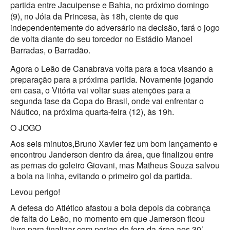
partida entre Jacuipense e Bahia, no próximo domingo
(9), no Jóia da Princesa, às 18h, ciente de que
independentemente do adversário na decisão, fará o jogo
de volta diante do seu torcedor no Estádio Manoel
Barradas, o Barradão.
Agora o Leão de Canabrava volta para a toca visando a
preparação para a próxima partida. Novamente jogando
em casa, o Vitória vai voltar suas atenções para a
segunda fase da Copa do Brasil, onde vai enfrentar o
Náutico, na próxima quarta-feira (12), às 19h.
O JOGO
Aos seis minutos,Bruno Xavier fez um bom lançamento e
encontrou Janderson dentro da área, que finalizou entre
as pernas do goleiro Giovani, mas Matheus Souza salvou
a bola na linha, evitando o primeiro gol da partida.
Levou perigo!
A defesa do Atlético afastou a bola depois da cobrança
de falta do Leão, no momento em que Jamerson ficou
livre para finalizar com perigo de fora da área aos 30’.