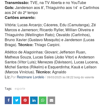
Transmissão:
TVE, na TV Aberta e no YouTube
Gols:
Janderson aos 8′, Thiaguinho aos 14′ e Carlinhos
aos 24′ do 2º tempo
Cartões amarelo:
Vitória: Lucas Arcanjo; Cáceres, Edu (Camutanga), Zé
Marcos e Jamerson; Ricardo Ryller, Willian Oliveira e
Thiaguinho (Wellington Rato); Osvaldo (Carlinhos),
Bruno Xavier (Gustavo Mosquito) e Janderson (Lucas
Braga).
Técnico:
Thiago Carpini.
Atlético de Alagoinhas: Giovani; Jefferson Ruan,
Matheus Souza, Lucas Sales (João Vitor) e Anderson
Santos (Vitor Luis); Menezes (Dávisson), Lucas Lucena,
Michel Santos (Rikelm) e Esquerdinha; Kauã e Leilson
(Marcos Vinícius).
Técnico:
Agnaldo
Liz.
Por
Reizimare Lordelo
/
09/03/2025 às 08:22 bolg do valente
Tags:
esporte