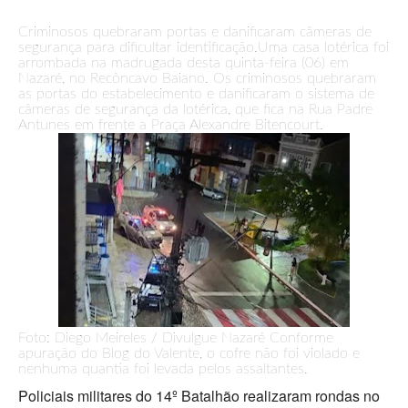
Criminosos quebraram portas e danificaram câmeras de
segurança para dificultar identificação.Uma casa lotérica foi
arrombada na madrugada desta quinta-feira (06) em
Nazaré, no Recôncavo Baiano. Os criminosos quebraram
as portas do estabelecimento e danificaram o sistema de
câmeras de segurança da lotérica, que fica na Rua Padre
Antunes em frente a Praça Alexandre Bitencourt.
Foto: Diego Meireles / Divulgue Nazaré Conforme
apuração do Blog do Valente, o cofre não foi violado e
nenhuma quantia foi levada pelos assaltantes.
Policiais militares do 14º Batalhão realizaram rondas no