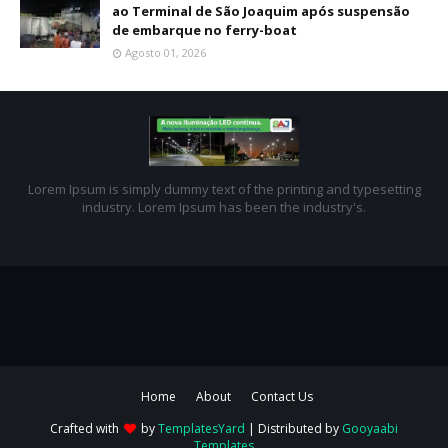
ao Terminal de São Joaquim após suspensão
de embarque no ferry-boat
Agosto 01, 2026
Lorem Ipsum is simply dummy text of the printing and typesetting
industry. Lorem Ipsum has been the industry's.
Home
About
Contact Us
Crafted with
by
TemplatesYard
| Distributed by
Gooyaabi
Templates