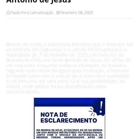
Paulo Fera camunicação
Fevereiro 08, 2025
Apesar do susto, a autoescola informou que o instrutor foi
encontrado em segurança e o veículo foi recuperado.Na
madrugada de 7 de fevereiro de 2025, um instrutor da
Autoescola Ônix, em Santo Antônio de Jesus, foi vítima de
um sequestro enquanto realizava atividades de trabalho.
Segundo nota oficial divulgada pela instituição, o instrutor
foi levado junto com o veículo da autoescola e submetido
a um percurso até uma zona rural nas proximidades da
cidade, onde ambos foram abandonados pelos
sequestradores.