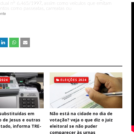
stadual n° 6.465/1997, assim como veículos que emitam
ntos como passeatas, carreatas ou
ente
2024
ELEIÇÕES 2024
substituídas em
Não está na cidade no dia de
o de Jesus e outras
votação? veja o que diz o juiz
stado, informa TRE-
eleitoral se não puder
comparecer às urnas