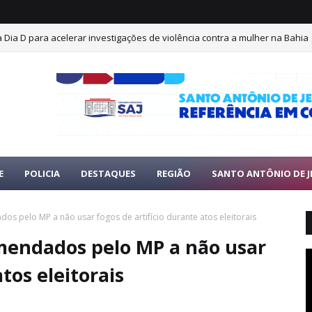
iza Dia D para acelerar investigações de violência contra a mulher na Bahia
E
POLICIA
DESTAQUES
REGIÃO
SANTO ANTÔNIO DE J
os pelo MP a não usar fogos de artifício durante atos eleitorais
omendados pelo MP a não usar
tos eleitorais