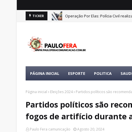
Operação Por Elas: Polícia Civil real
TICKER
PÁGINA INICIAL
ESPORTE
POLITICA
SAUD
Página inicial
Eleições 2024
Partidos políticos são recomendad
Partidos políticos são rec
fogos de artifício durante a
Paulo Fera camunicação
Agosto 20, 2024