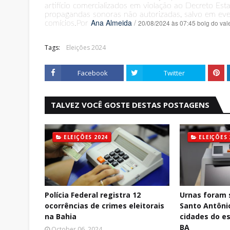
artifício comercializados em violação ao Decreto E
propagandas sonoras não autorizadas, salvo em eve
Ana Almeida
/
20/08/2024 às 07:45 bolg do val
comícios.Por
Tags:
Eleições 2024
Facebook
Twitter
TALVEZ VOCÊ GOSTE DESTAS POSTAGENS
ELEIÇÕES 2024
ELEIÇÕES 
Polícia Federal registra 12
Urnas foram 
ocorrências de crimes eleitorais
Santo Antôni
na Bahia
cidades do e
BA
October 06, 2024