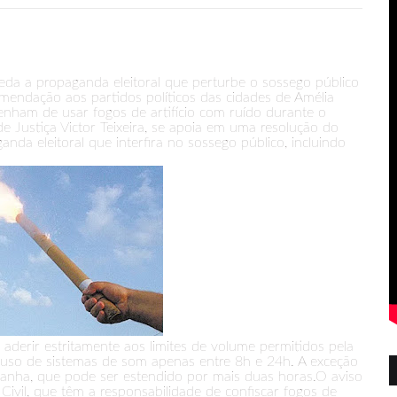
a a propaganda eleitoral que perturbe o sossego público
omendação aos partidos políticos das cidades de Amélia
nham de usar fogos de artifício com ruído durante o
de Justiça Victor Teixeira, se apoia em uma resolução do
anda eleitoral que interfira no sossego público, incluindo
derir estritamente aos limites de volume permitidos pela
e o uso de sistemas de som apenas entre 8h e 24h. A exceção
anha, que pode ser estendido por mais duas horas.O aviso
 Civil, que têm a responsabilidade de confiscar fogos de