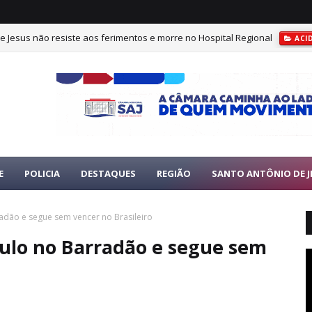
e Jesus não resiste aos ferimentos e morre no Hospital Regional
ACI
E
POLICIA
DESTAQUES
REGIÃO
SANTO ANTÔNIO DE J
radão e segue sem vencer no Brasileiro
aulo no Barradão e segue sem