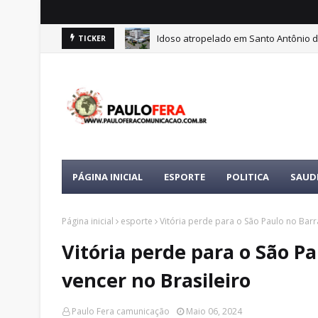
Idoso atropelado em Santo Antônio d
TICKER
PÁGINA INICIAL
ESPORTE
POLITICA
SAUD
Página inicial
esporte
Vitória perde para o São Paulo no Bar
Vitória perde para o São P
vencer no Brasileiro
Paulo Fera camunicação
Maio 06, 2024