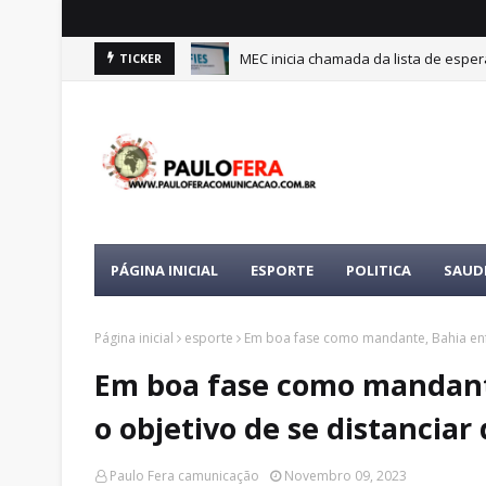
MEC inicia chamada da lista de espe
TICKER
PÁGINA INICIAL
ESPORTE
POLITICA
SAUD
Página inicial
esporte
Em boa fase como mandante, Bahia enfr
Em boa fase como mandant
o objetivo de se distanciar 
Paulo Fera camunicação
Novembro 09, 2023