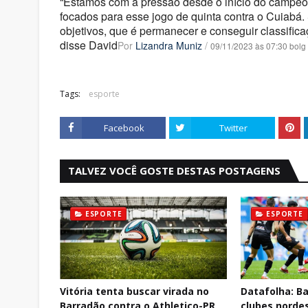
“Estamos com a pressão desde o início do campe
focados para esse jogo de quinta contra o Cuiabá
objetivos, que é permanecer e conseguir classific
disse David
Por
Lizandra Muniz
/
09/11/2023 às 07:30 bolg
Tags:
esporte
Facebook
Twitter
TALVEZ VOCÊ GOSTE DESTAS POSTAGENS
ESPORTE
ESPORTE
Vitória tenta buscar virada no
Datafolha: Ba
Barradão contra o Athletico-PR
clubes nordes