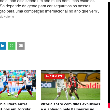
onato, não está sendo um ano muito bom, mas estamos
. Só depende da gente para conseguirmos os nossos
ação para uma competição internacional no ano que vem”,
 do valente
ESPORTE
hia lidera entre
Vitória sofre com duas expulsões
tinos em torcida;
e é goleado pelo Palmeiras no