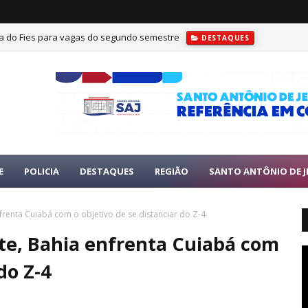
ra do Fies para vagas do segundo semestre
DESTAQUES
E
POLICIA
DESTAQUES
REGIÃO
SANTO ANTÔNIO DE J
enta Cuiabá com o objetivo de se distanciar do Z-4
e, Bahia enfrenta Cuiabá com
do Z-4