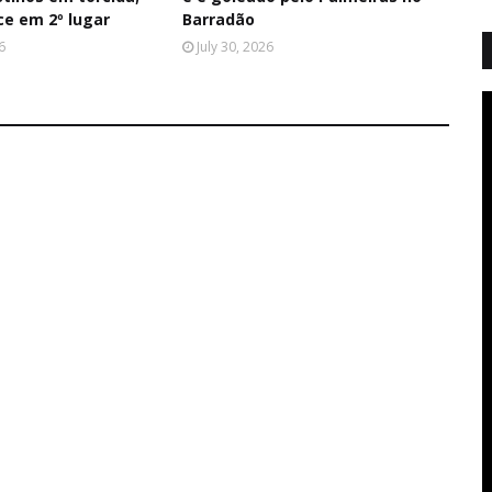
ce em 2º lugar
Barradão
6
July 30, 2026