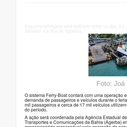
Esquema reforçado será realizado entre os dias 3 e
Salvador e a Ilha de Itaparica.
Foto: Joá
O sistema Ferry-Boat contará com uma operação esp
demanda de passageiros e veículos durante o feria
mil passageiros e cerca de 17 mil veículos utilizem
do período.
A ação será coordenada pela Agência Estadual de
Transportes e Comunicações da Bahia (Agerba) em 
concessionária responsável pela operação do serv