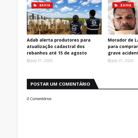
.BAHIA
.BAHIA
Adab alerta produtores para
Morador de La
atualização cadastral dos
para comprar 
rebanhos até 15 de agosto
grave aciden
July 31, 2026
July 31, 2026
POSTAR UM COMENTÁRIO
0 Comentários