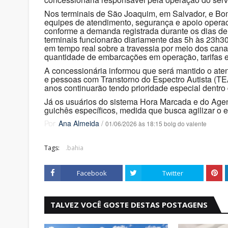
Nos terminais de São Joaquim, em Salvador, e Bom 
equipes de atendimento, segurança e apoio operaci
conforme a demanda registrada durante os dias de
terminais funcionarão diariamente das 5h às 23h
em tempo real sobre a travessia por meio dos canai
quantidade de embarcações em operação, tarifas e
A concessionária informou que será mantido o aten
e pessoas com Transtorno do Espectro Autista (TE
anos continuarão tendo prioridade especial dentro
Já os usuários do sistema Hora Marcada e do Age
guichês específicos, medida que busca agilizar o 
Ana Almeida
/
01/06/2026 às 18:15 bolg do valente
Por
Tags:
.bahia
Facebook
Twitter
TALVEZ VOCÊ GOSTE DESTAS POSTAGENS