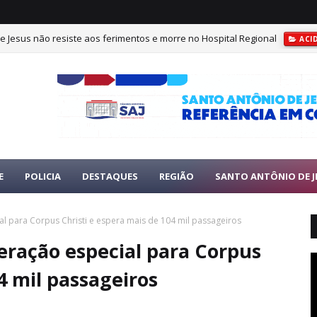
e Jesus não resiste aos ferimentos e morre no Hospital Regional
ACI
E
POLICIA
DESTAQUES
REGIÃO
SANTO ANTÔNIO DE J
al para Corpus Christi e espera mais de 104 mil passageiros
eração especial para Corpus
4 mil passageiros