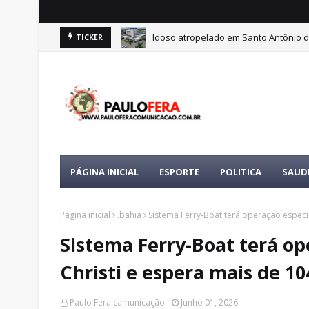
Idoso atropelado em Santo Antônio d
TICKER
PÁGINA INICIAL
ESPORTE
POLITICA
SAUD
Página inicial
.bahia
Sistema Ferry-Boat terá operação especi
Sistema Ferry-Boat terá op
Christi e espera mais de 10
Paulo Fera camunicação
Junho 01, 2026