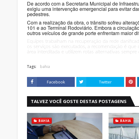
De acordo com a Secretaria Municipal de Infraestr
exigiu uma intervenção emergencial para evitar da
pedestres.
Com a realização da obra, o trânsito sofreu alter
101 e ao Terminal Rodoviário. Embora a circulação
outros veículos de grande porte enfrentam maior di
Equipes trabalham na recuperação da rede danificad
os serviços são executados, a recomendação é que 
área interditada e utilizem rotas alternativas sempre
Tags:
bahia
Facebook
Twitter
TALVEZ VOCÊ GOSTE DESTAS POSTAGENS
BAHIA
BAHIA