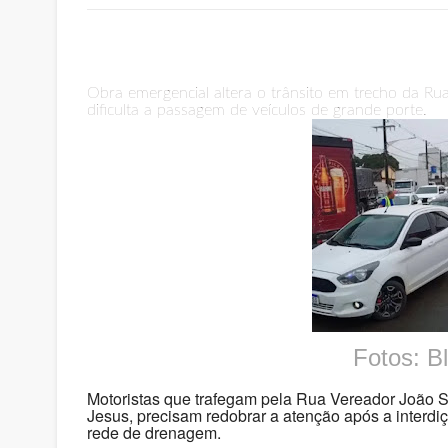
Obra emergencial altera o trânsito em trecho da Rua
dificulta a passagem de veículos de grande porte.
Fotos: B
Motoristas que trafegam pela Rua Vereador João 
Jesus, precisam redobrar a atenção após a interdi
rede de drenagem.