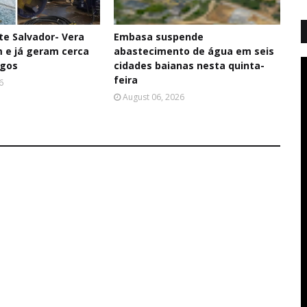
te Salvador- Vera
Embasa suspende
 e já geram cerca
abastecimento de água em seis
egos
cidades baianas nesta quinta-
feira
6
August 06, 2026