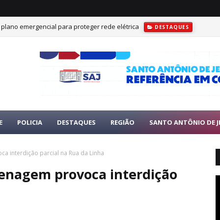
r plano emergencial para proteger rede elétrica
DESTAQUES
E
POLICIA
DESTAQUES
REGIÃO
SANTO ANTÔNIO DE J
 interdição parcial na Rua da Linha
enagem provoca interdição