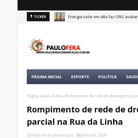
Energia solar em alta faz ONS avalia
TICKER
PÁGINA INICIAL
ESPORTE
POLITICA
SAUD
Página inicial
bahia
Rompimento de rede de drenagem provoca
Rompimento de rede de dr
parcial na Rua da Linha
Paulo Fera camunicação
Junho 03, 2026