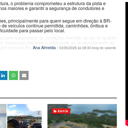
utura, o problema comprometeu a estrutura da pista e
nos maiores e garantir a segurança de condutores e
ações, principalmente para quem segue em direção à BR-
 de veículos continue permitida, caminhões, ônibus e
ficuldade para passar pelo local.
a para restabelecer as condições normais da via. Enquanto
os motoristas reduzam a velocidade ao se aproximarem da
Ana Almeida
/
03/06/2026 às 08:30 bolg do valente
 que possível.Por
BAHIA