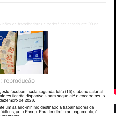
ilhões de trabalhadores e poderá ser sacado até 30 de
 reprodução
osto recebem nesta segunda-feira (15) o abono salarial
lores ficarão disponíveis para saque até o encerramento
 dezembro de 2026.
 até um salário-mínimo destinado a trabalhadores da
 públicos, pelo Pasep. Para ter direito ao pagamento, é
o programa.