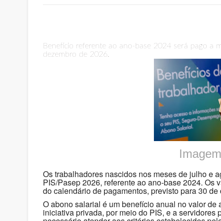
Benefício referente ao ano-base 2024 será pago a m
dezembro de 2026.
Imagem:
Os trabalhadores nascidos nos meses de julho e ag
PIS/Pasep 2026, referente ao ano-base 2024. Os va
do calendário de pagamentos, previsto para 30 de
O abono salarial é um benefício anual no valor de
iniciativa privada, por meio do PIS, e a servidores
necessário atender aos critérios estabelecidos pel