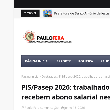
Prefeitura de Santo Antônio de Jesus
TICKER
PÁGINA INICIAL
ESPORTE
POLITICA
SAUD
Página inicial
Destaques
PIS/Pasep 2026: trabalhadores nasc
PIS/Pasep 2026: trabalhado
recebem abono salarial ne
Paulo Fera camunicação
Junho 15, 2026