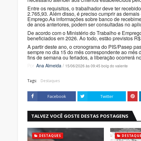
Entre os requisitos, o trabalhador deve ter receb
2.765,93. Além disso, é preciso cumprir as demais 
Emprego.As informações sobre banco de recebiment
de anos anteriores, podem ser consultadas no aplica
De acordo com o Ministério do Trabalho e Emprego
beneficiados em 2026. Ao todo, estão previstos R
A partir deste ano, o cronograma do PIS/Pasep pas
sempre no dia 15 do mês correspondente ao mês d
fins de semana ou feriados, a liberação ocorrerá no 
Ana Almeida
/
15/06/2026 às 09:45 bolg do valente
Por
Tags:
Destaques
Facebook
Twitter
TALVEZ VOCÊ GOSTE DESTAS POSTAGENS
DESTAQUES
DESTAQU