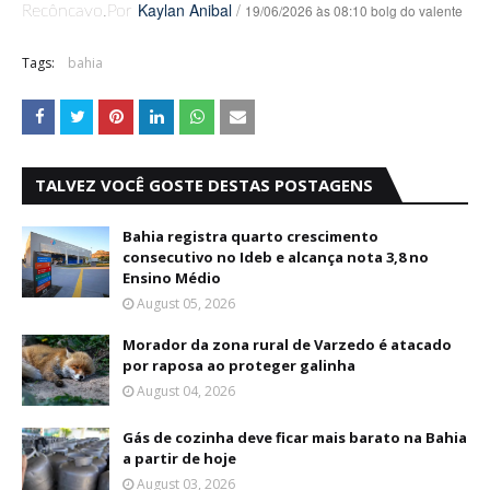
Kaylan Anibal
/
19/06/2026 às 08:10 bolg do valente
Recôncavo.Por
Tags:
bahia
TALVEZ VOCÊ GOSTE DESTAS POSTAGENS
Bahia registra quarto crescimento
consecutivo no Ideb e alcança nota 3,8 no
Ensino Médio
August 05, 2026
Morador da zona rural de Varzedo é atacado
por raposa ao proteger galinha
August 04, 2026
Gás de cozinha deve ficar mais barato na Bahia
a partir de hoje
August 03, 2026