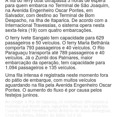
A fila do ferry boat ultrapassa 3 horas de espera
para quem embarca no Terminal de São Joaquim,
na Avenida Engenheiro Oscar Pontes, em
Salvador, com destino ao Terminal de Bom
Despacho, na Ilha de Itaparica. De acordo com a
Internacional Travessias, o sistema opera nesta
sexta-feira (19) com quatro embarcações.
O ferry Ivete Sangalo tem capacidade para 629
passageiros e 50 veículos. O ferry Maria Bethânia
comporta 793 passageiros e 40 veículos. O Rio
Paraguaçu transporta até 789 passageiros e 40
veículos. Já o Zumbi dos Palmares, maior
embarcação da operação, tem capacidade para
1.094 passageiros e 135 veículos.
Uma fila intensa é registrada neste momento fora
do pátio de embarque, com muitos veículos
aguardando na fila pela Avenida Engenheiro Oscar
Pontes. O aumento do fluxo é por causa pelos
festejos juninos.
Ao chegar à Ilha de Itaparica, os motoristas têm acesso a
rodovias que levam para Jaguaripe, Salinas da Margarida,
Nazaré, Muniz Ferreira, Santo Antônio de Jesus, Amargosa,
Cruz das Almas, cidades do Baixo Sul e do