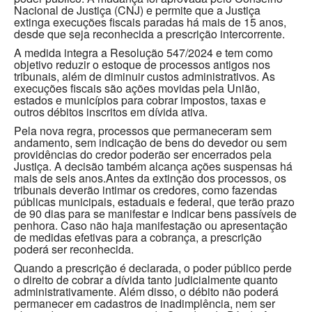
Nacional de Justiça (CNJ) e permite que a Justiça
extinga execuções fiscais paradas há mais de 15 anos,
desde que seja reconhecida a prescrição intercorrente.
A medida integra a Resolução 547/2024 e tem como
objetivo reduzir o estoque de processos antigos nos
tribunais, além de diminuir custos administrativos. As
execuções fiscais são ações movidas pela União,
estados e municípios para cobrar impostos, taxas e
outros débitos inscritos em dívida ativa.
Pela nova regra, processos que permaneceram sem
andamento, sem indicação de bens do devedor ou sem
providências do credor poderão ser encerrados pela
Justiça. A decisão também alcança ações suspensas há
mais de seis anos.Antes da extinção dos processos, os
tribunais deverão intimar os credores, como fazendas
públicas municipais, estaduais e federal, que terão prazo
de 90 dias para se manifestar e indicar bens passíveis de
penhora. Caso não haja manifestação ou apresentação
de medidas efetivas para a cobrança, a prescrição
poderá ser reconhecida.
Quando a prescrição é declarada, o poder público perde
o direito de cobrar a dívida tanto judicialmente quanto
administrativamente. Além disso, o débito não poderá
permanecer em cadastros de inadimplência, nem ser