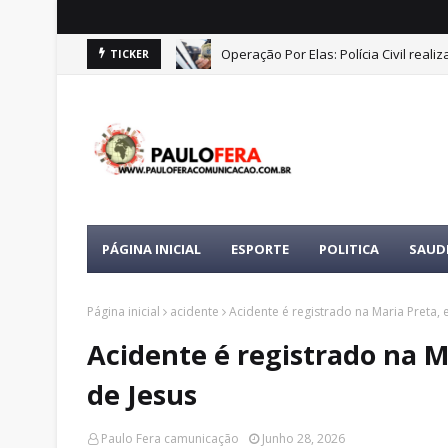
Operação Por Elas: Polícia Civil real
TICKER
PÁGINA INICIAL
ESPORTE
POLITICA
SAUD
Página inicial
acidente
Acidente é registrado na Maria Preta,
Acidente é registrado na M
de Jesus
Paulo Fera camunicação
Junho 28, 2026