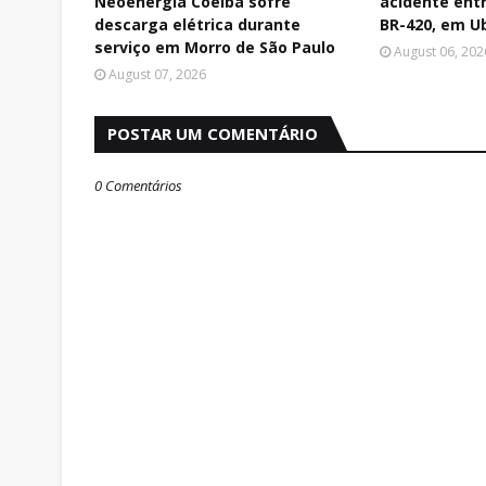
Neoenergia Coelba sofre
acidente ent
descarga elétrica durante
BR-420, em U
serviço em Morro de São Paulo
August 06, 202
August 07, 2026
POSTAR UM COMENTÁRIO
0 Comentários