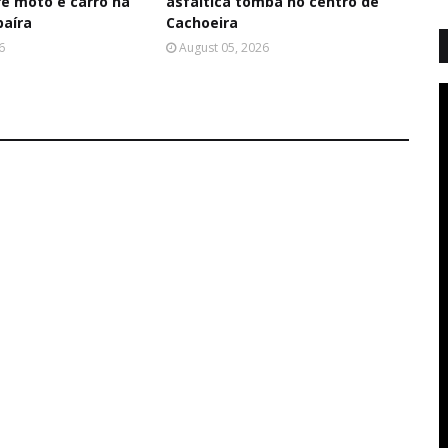
re moto e carro na
asfáltica tomba no centro de
baíra
Cachoeira
6
August 05, 2026