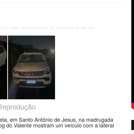
28), mas circunstâncias do acidente ainda são
 Reprodução
Preta, em Santo Antônio de Jesus, na madrugada
og do Valente mostram um veículo com a lateral