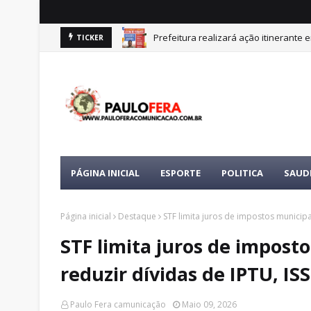
e Nazaré
Prefeitura realizará ação itinerante
TICKER
PÁGINA INICIAL
ESPORTE
POLITICA
SAUD
Página inicial
Destaque
STF limita juros de impostos municipai
STF limita juros de imposto
reduzir dívidas de IPTU, ISS
Paulo Fera camunicação
Maio 09, 2026