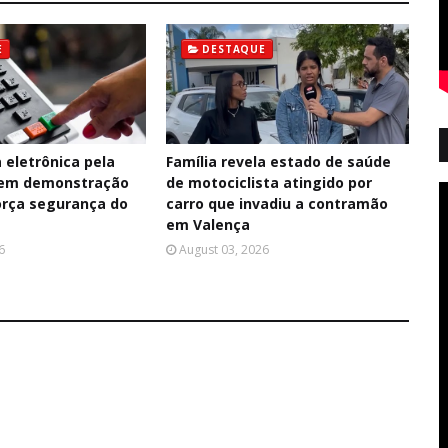
E
DESTAQUE
 eletrônica pela
Família revela estado de saúde
 em demonstração
de motociclista atingido por
força segurança do
carro que invadiu a contramão
em Valença
6
August 03, 2026