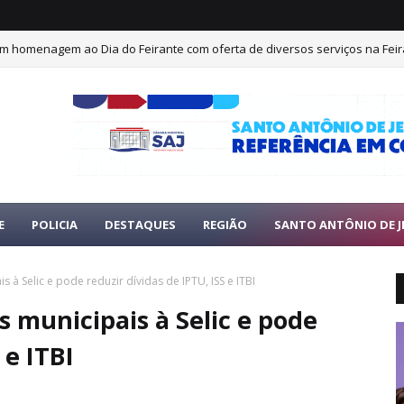
 em homenagem ao Dia do Feirante com oferta de diversos serviços na Feir
E
POLICIA
DESTAQUES
REGIÃO
SANTO ANTÔNIO DE J
s à Selic e pode reduzir dívidas de IPTU, ISS e ITBI
s municipais à Selic e pode
 e ITBI