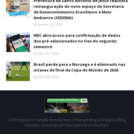
Prefeitura de Santo Antônio de Jesus realizará
reinauguração do novo espaço da Secretaria
de Desenvolvimento Econômico e Meio
Ambiente (SEDEMA)
Janeiro 30, 2026
MEC abre prazo para confirmação de dados
dos pré-selecionados no Fies do segundo
semestre
Julho 31, 2026
Brasil perde para a Noruega e é eliminado nas
oitavas de final da Copa do Mundo de 2026
Julho 06, 2026
Lorem Ipsum is simply dummy text of the printing and typesetting
industry. Lorem Ipsum has been the industry's.