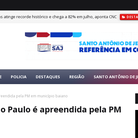
as atinge recorde histórico e chega a 82% em julho, aponta CNC
DEST
E
POLICIA
DESTAQUES
REGIÃO
SANTO ANTÔNIO DE J
reendida pela PM em município baiano
o Paulo é apreendida pela PM