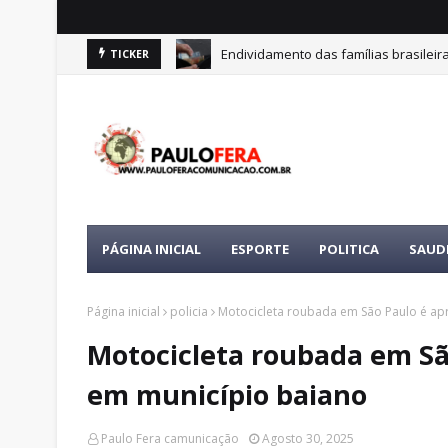
Endividamento das famílias brasileir
TICKER
PÁGINA INICIAL
ESPORTE
POLITICA
SAUD
Página inicial
policia
Motocicleta roubada em São Paulo é ap
Motocicleta roubada em Sã
em município baiano
Paulo Fera camunicação
Agosto 30, 2025