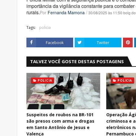
importância da vigilância constante para combate
rurais.
Por
Fernanda Mamona
/
30/08/2025 às 11:50 bolg do
Tags:
policia
Facebook
Twitter
TALVEZ VOCÊ GOSTE DESTAS POSTAGENS
POLICIA
POLICIA
Suspeitos de roubos na BR-101
Operação Ági
são presos com arma e drogas
criminosa e 
em Santo Antônio de Jesus e
eletrônicos n
Valença
Pernambuco e