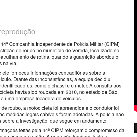
 reprodução
da 44ª Companhia Independente de Polícia Militar (CIPM)
trição de roubo no município de Vereda, localizado no
patrulhamento de rotina, quando a guarnição abordou o
 na via.
 ele forneceu informações contraditórias sobre a
culo. Diante das inconsistências, a equipe decidiu
 identificadores, como o chassi e o motor. A consulta aos
cicleta havia sido roubada em 2010, no estado de São
e a uma empresa locadora de veículos.
de roubo, a motocicleta foi apreendida e o condutor foi
 as medidas legais cabíveis foram adotadas. A polícia não
s sobre a investigação, que segue em andamento.
ormações feitas pela 44ª CIPM reforçam o compromisso da
te ao crime na região. A operação também ilustra a