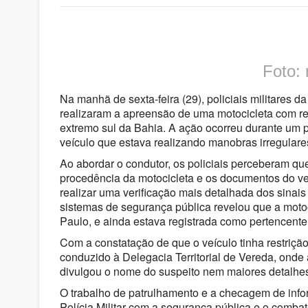
Foto:
Na manhã de sexta-feira (29), policiais militares 
realizaram a apreensão de uma motocicleta com res
extremo sul da Bahia. A ação ocorreu durante um 
veículo que estava realizando manobras irregulares
Ao abordar o condutor, os policiais perceberam que
procedência da motocicleta e os documentos do veí
realizar uma verificação mais detalhada dos sinais
sistemas de segurança pública revelou que a moto
Paulo, e ainda estava registrada como pertencent
Com a constatação de que o veículo tinha restrição 
conduzido à Delegacia Territorial de Vereda, onde
divulgou o nome do suspeito nem maiores detalhe
O trabalho de patrulhamento e a checagem de inf
Polícia Militar com a segurança pública e o comba