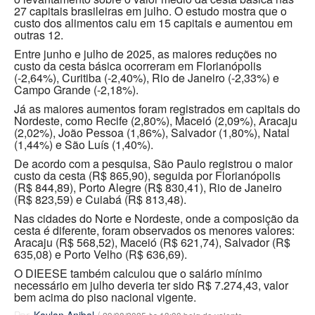
27 capitais brasileiras em julho. O estudo mostra que o
custo dos alimentos caiu em 15 capitais e aumentou em
outras 12.
Entre junho e julho de 2025, as maiores reduções no
custo da cesta básica ocorreram em Florianópolis
(-2,64%), Curitiba (-2,40%), Rio de Janeiro (-2,33%) e
Campo Grande (-2,18%).
Já as maiores aumentos foram registrados em capitais do
Nordeste, como Recife (2,80%), Maceió (2,09%), Aracaju
(2,02%), João Pessoa (1,86%), Salvador (1,80%), Natal
(1,44%) e São Luís (1,40%).
De acordo com a pesquisa, São Paulo registrou o maior
custo da cesta (R$ 865,90), seguida por Florianópolis
(R$ 844,89), Porto Alegre (R$ 830,41), Rio de Janeiro
(R$ 823,59) e Cuiabá (R$ 813,48).
Nas cidades do Norte e Nordeste, onde a composição da
cesta é diferente, foram observados os menores valores:
Aracaju (R$ 568,52), Maceió (R$ 621,74), Salvador (R$
635,08) e Porto Velho (R$ 636,69).
O DIEESE também calculou que o salário mínimo
necessário em julho deveria ter sido R$ 7.274,43, valor
bem acima do piso nacional vigente.