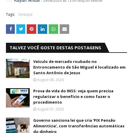
Kaylan Anibal
/
29/08/2025 às 13:00 bolg do valente
Por
Tags:
Destque
TALVEZ VOCÊ GOSTE DESTAS POSTAGENS
Veículo de mercado roubado no
Entroncamento de São Miguel é localizado em
Santo Antônio de Jesus
August 08, 2026
Prova de vida do INSS: veja quem precisa
regularizar o benefício e como fazer o
procedimento
August 07, 2026
Governo sanciona lei que cria ‘PIX Pensão
Alimentícia’, com transferências automáticas
do dinheiro