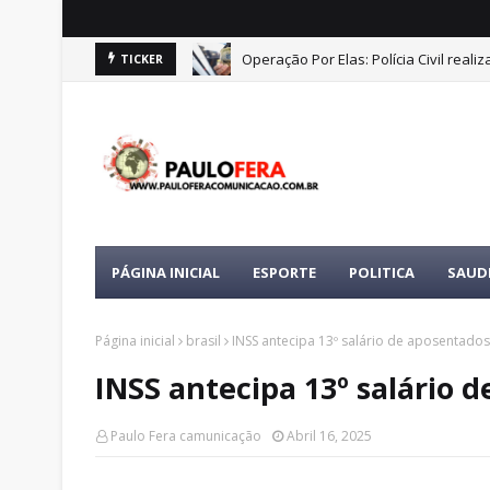
Operação Por Elas: Polícia Civil real
TICKER
PÁGINA INICIAL
ESPORTE
POLITICA
SAUD
Página inicial
brasil
INSS antecipa 13º salário de aposentados
INSS antecipa 13º salário 
Paulo Fera camunicação
Abril 16, 2025