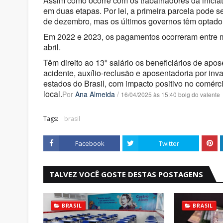
Assim como ocorre com os trabalhadores da iniciat
em duas etapas. Por lei, a primeira parcela pode 
de dezembro, mas os últimos governos têm optado 
Em 2022 e 2023, os pagamentos ocorreram entre ma
abril.
Têm direito ao 13º salário os beneficiários de apos
acidente, auxílio-reclusão e aposentadoria por inv
estados do Brasil, com impacto positivo no comér
local.
Por
Ana Almeida
/
16/04/2025 às 15:40 bolg do valente
Tags:
brasil
Facebook
Twitter
TALVEZ VOCÊ GOSTE DESTAS POSTAGENS
BRASIL
BRASIL