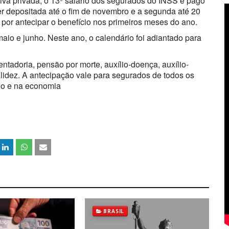
iva privada, o 13º salário dos segurados do INSS é pago
ser depositada até o fim de novembro e a segunda até 20
por antecipar o benefício nos primeiros meses do ano.
io e junho. Neste ano, o calendário foi adiantado para
entadoria, pensão por morte, auxílio-doença, auxílio-
alidez. A antecipação vale para segurados de todos os
cio e na economia
BRASIL