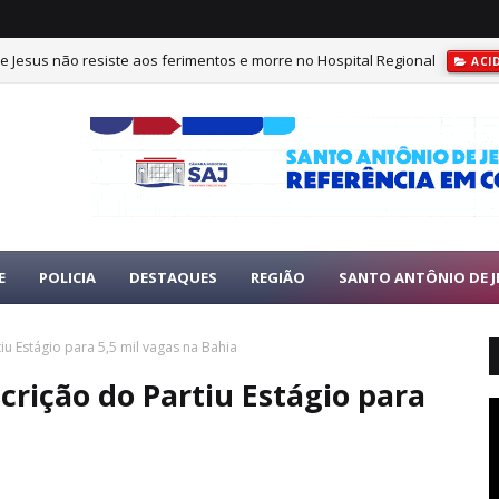
e Jesus não resiste aos ferimentos e morre no Hospital Regional
ACI
E
POLICIA
DESTAQUES
REGIÃO
SANTO ANTÔNIO DE J
iu Estágio para 5,5 mil vagas na Bahia
crição do Partiu Estágio para