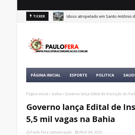
Idoso atropelado em Santo Antônio d
TICKER
PÁGINA INICIAL
ESPORTE
POLITICA
SAUD
Página inicial
.bahia
Governo lança Edital de Inscrição do Part
Governo lança Edital de Ins
5,5 mil vagas na Bahia
Paulo Fera camunicação
Abril 04, 2025