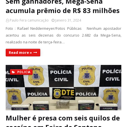
Sem ganhadores, Mega-Sena
acumula prêmio de R$ 83 milhões
Paulo Fera camunicação
Janeiro 31, 2024
Foto : Rafael Neddermeyer/Fotos Públicas Nenhum apostador
acertou as seis dezenas do concurso 2.682 da Mega-Sena,
realizado na noite de terça-feira…
Read more »
POLICIA
Mulher é presa com seis quilos de