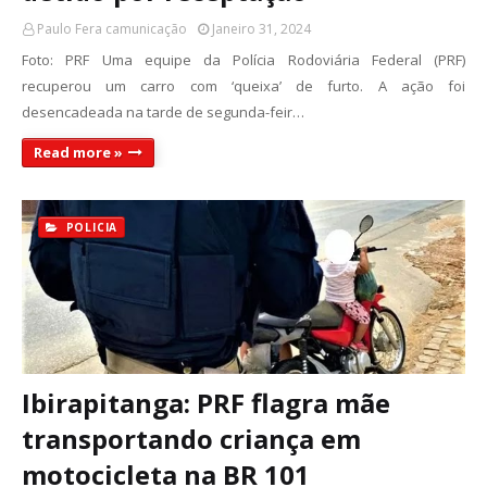
Paulo Fera camunicação
Janeiro 31, 2024
Foto: PRF Uma equipe da Polícia Rodoviária Federal (PRF)
recuperou um carro com ‘queixa’ de furto. A ação foi
desencadeada na tarde de segunda-feir…
Read more »
POLICIA
Ibirapitanga: PRF flagra mãe
transportando criança em
motocicleta na BR 101