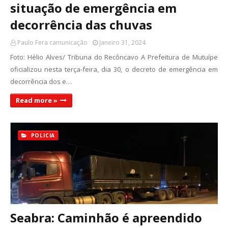
situação de emergência em
decorrência das chuvas
Paulo Fera camunicação
Janeiro 31, 2024
Foto: Hélio Alves/ Tribuna do Recôncavo A Prefeitura de Mutuípe
oficializou nesta terça-feira, dia 30, o decreto de emergência em
decorrência dos e…
Read more »
POLICIA
Seabra: Caminhão é apreendido