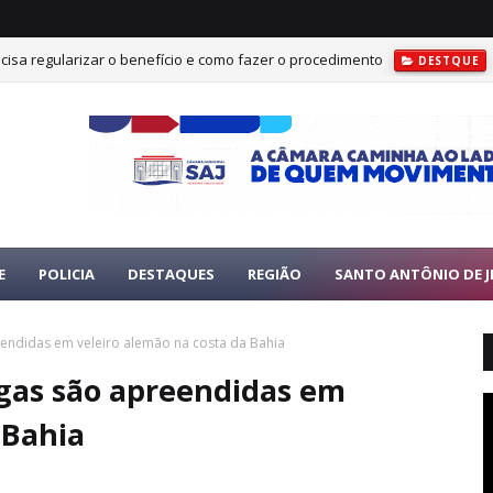
cisa regularizar o benefício e como fazer o procedimento
DESTQUE
E
POLICIA
DESTAQUES
REGIÃO
SANTO ANTÔNIO DE J
endidas em veleiro alemão na costa da Bahia
ogas são apreendidas em
 Bahia