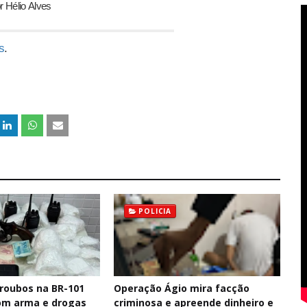
or
Hélio
Alves
s
.
POLICIA
 roubos na BR-101
Operação Ágio mira facção
om arma e drogas
criminosa e apreende dinheiro e