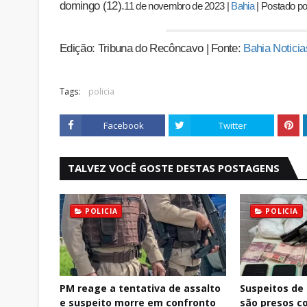
domingo (12).
11 de novembro de 2023
|
Bahia
|
Postado p
Edição: Tribuna do Recôncavo | Fonte:
Bahia Noticia
Tags:
policia
Facebook
Twitter
TALVEZ VOCÊ GOSTE DESTAS POSTAGENS
POLICIA
POLICIA
PM reage a tentativa de assalto
Suspeitos de
e suspeito morre em confronto
são presos c