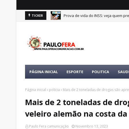
Prova de vida do INSS: veja quem pre
TICKER
PÁGINA INICIAL
ESPORTE
POLITICA
SAUD
Página inicial
policia
Mais de 2 toneladas de drogas são apre
Mais de 2 toneladas de dr
veleiro alemão na costa da
Paulo Fera camunicação
Novembro 13, 2023