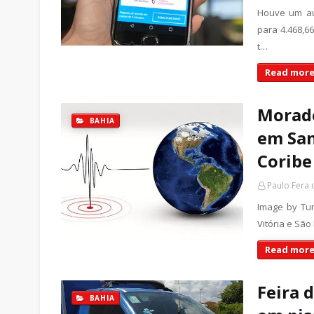
Houve um au
para 4.468,6
t…
Read more
Morado
BAHIA
em San
Coribe
Paulo Fera
Image by Tu
Vitória e São
Read more
Feira 
BAHIA