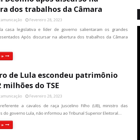
ra dos trabalhos da Câmara
 camunicação
Fevereiro 28, 2023
da casa legislativa e líder de governo salientaram os grandes
esentados Após discursar na abertura dos trabalhos da Câmara
 »
ro de Lula escondeu patrimônio
2 milhões do TSE
 camunicação
Fevereiro 28, 2023
eferente a cavalos de raça Juscelino Filho (UB), ministro das
 do governo Lula, não informou ao Tribunal Superior Eleitoral…
 »