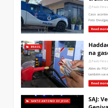
Paulo Fera
Caso acontec
Foto: Divulg
Read more
Haddad
BRASIL
na gas
Paulo Fera
Além do PIS/
também vai e
Read more
SAJ: V
SANTO ANTONIO DE JESUS
Geniva