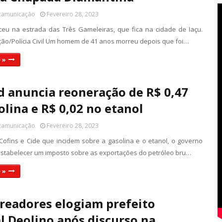
 camunicação
Fevereiro 28, 2023
eu na estrada das Três Gameleiras, que fica na cidade de Iaçu.
ação/Polícia Civil Um homem de 41 anos morreu depois que foi…
 »
 anuncia reoneração de R$ 0,47
olina e R$ 0,02 no etanol
 camunicação
Fevereiro 28, 2023
Cofins e Cide que incidem sobre a gasolina e o etanol, o governo
stabelecer um imposto sobre as exportações do petróleo bru…
 »
ereadores elogiam prefeito
l Deolino após discurso na