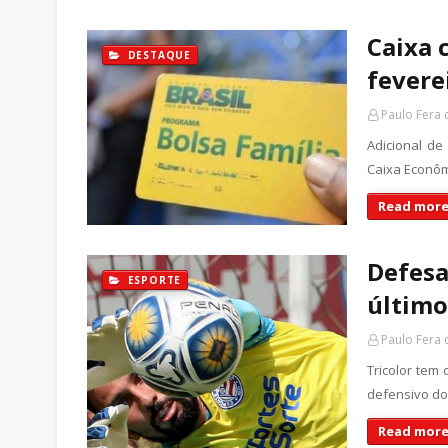
Caixa 
DESTAQUE
fevere
Paulo Fera
Adicional de
Caixa Econôm
Read more
Defesa
ESPORTE
último
Paulo Fera
Tricolor tem
defensivo do
Read more