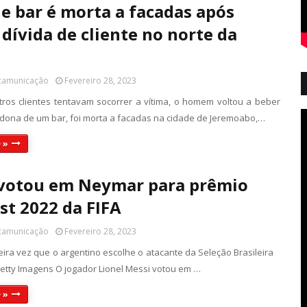
e bar é morta a facadas após
 dívida de cliente no norte da
 camunicação
Fevereiro 28, 2023
ros clientes tentavam socorrer a vítima, o homem voltou a beber
dona de um bar, foi morta a facadas na cidade de Jeremoabo,…
 »
votou em Neymar para prêmio
st 2022 da FIFA
 camunicação
Fevereiro 28, 2023
ceira vez que o argentino escolhe o atacante da Seleção Brasileira
 Imagens O jogador Lionel Messi votou em …
 »