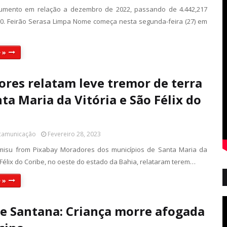
mento em relação a dezembro de 2022, passando de 4.442,217
60. Feirão Serasa Limpa Nome começa nesta segunda-feira (27) em
 »
res relatam leve tremor de terra
ta Maria da Vitória e São Félix do
 camunicação
Fevereiro 28, 2023
misu from Pixabay Moradores dos municípios de Santa Maria da
 Félix do Coribe, no oeste do estado da Bahia, relataram terem…
 »
de Santana: Criança morre afogada