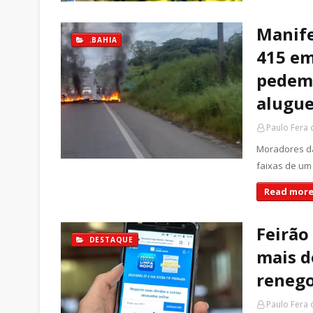
Manife
.BAHIA
415 em
pedem
alugue
Paulo Fera
Moradores da
faixas de um 
Read more
Feirão
DESTAQUE
mais d
renego
Paulo Fera