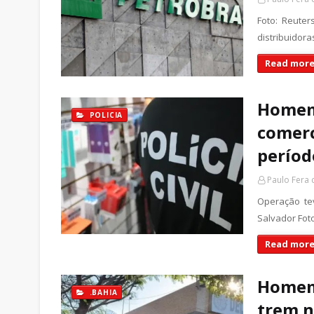
Foto: Reuter
distribuidora
Read more
Homem 
POLICIA
comerc
períod
Paulo Fera
Operação te
Salvador Fot
Read more
Homem 
.BAHIA
trem n