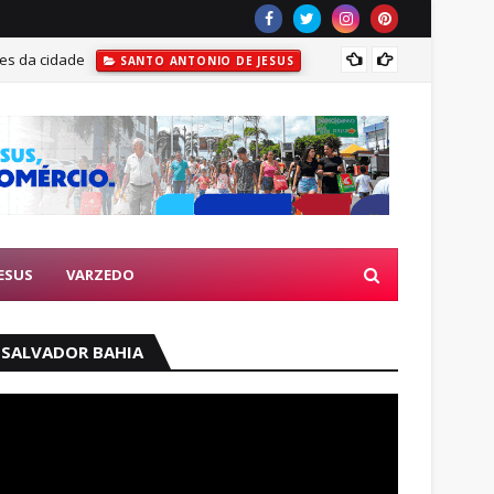
ões da cidade
Cantor
SANTO ANTONIO DE JESUS
ESUS
VARZEDO
SALVADOR BAHIA