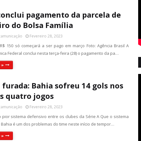
conclui pagamento da parcela de
iro do Bolsa Família
 camunicação
Fevereiro 28, 2023
 R$ 150 só começará a ser pago em março Foto: Agência Brasil A
ica Federal conclui nesta terça-feira (28) o pagamento da pa…
 »
 furada: Bahia sofreu 14 gols nos
s quatro jogos
 camunicação
Fevereiro 28, 2023
 o pior sistema defensivo entre os clubes da Série A Que o sistema
 Bahia é um dos problemas do time neste início de tempor…
 »