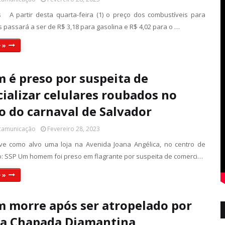
s A partir desta quarta-feira (1) o preço dos combustíveis para
s passará a ser de R$ 3,18 para gasolina e R$ 4,02 para o …
 »
é preso por suspeita de
ializar celulares roubados no
o do carnaval de Salvador
 camunicação
Fevereiro 28, 2023
ve como alvo uma loja na Avenida Joana Angélica, no centro de
o: SSP Um homem foi preso em flagrante por suspeita de comerci…
 »
morre após ser atropelado por
a Chapada Diamantina