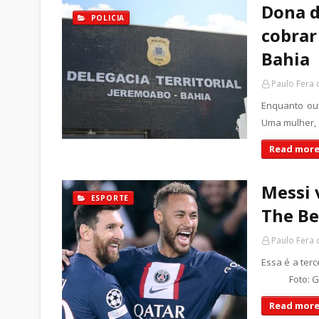
Dona d
POLICIA
cobrar
Bahia
Paulo Fera
Enquanto out
Uma mulher, 
Read more
Messi 
ESPORTE
The Be
Paulo Fera
Essa é a ter
Foto: Getty
Read more